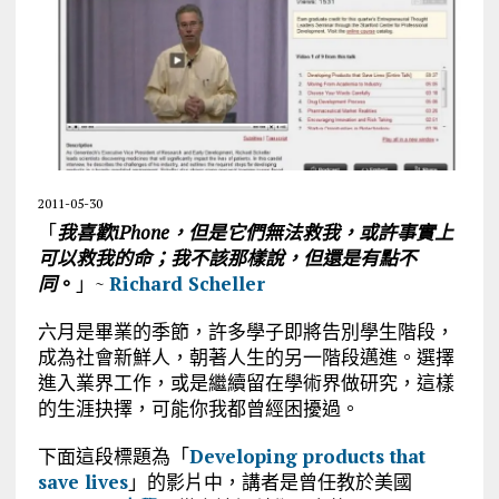
2011-05-30
「
我喜歡
iPhone
，
但是它們無法救
我，或許事實上
可以救我的命；我不該那樣說，但還是有點不
同
。
」~
Richard Scheller
六月是畢業的季節，許多學子即將告別學生階段，
成為社會新鮮人，朝著人生的另一階段邁進。選擇
進入業界工作，或是繼續留在學術界做研究，這樣
的生涯抉擇，可能你我都曾經困擾過。
下面這段標題為「
Developing products that
save lives
」的影片中，講者是曾任教於美國