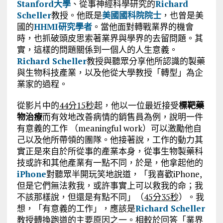
Stanford大學
、從事神經科學研究的
Richard
Scheller
教授。他既是
美國國科院院士
，也曾是美
國的
HHMI研究學者
。當他面對轉戰業界的機會
時，也抓破頭皮思索著業界與學界的去留問題。其
實，這樣的問題關係到一個人的人生意義。
Richard Scheller
教授與聽眾分享他所認識的製藥
與生物科技產業，以及他從大學教授「轉型」為企
業家的過程。
從影片中的
44分15秒
起，他以一位最近接受
標靶藥
物治療
而有效地改善病情的銷售員為例，說明一件
有意義的工作 （meaningful work）可以激勵他自
己以及他所帶領的團隊。他接著說，工作的動力其
實正是來自於所從事的產業本身，從事生物製藥科
技或許和其他產業有一點不同，於是，他拿起他的
iPhone
對聽眾半開玩笑地說道，「我喜歡iPhone,
但是它們無法救我，或許事實上可以救我的命；我
不該那樣說，但還是有點不同」（
45分35秒
）。我
想，「有意義的工作」，應該是
Richard Scheller
教授轉換跑道的主要原因之一。相較於回答「業界