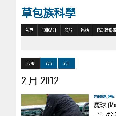
草包族科學
首頁
PODCAST
關於
聯絡
P53 聯播
HOME
2012
2 月
2 月 2012
好書推薦
,
運動
,
魔球 (M
一年一度的奧