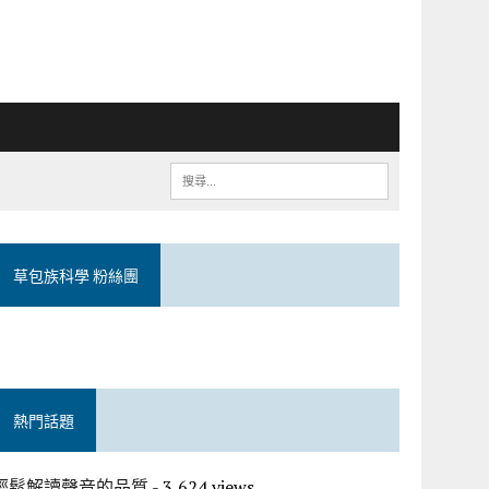
草包族科學 粉絲團
熱門話題
輕鬆解讀聲音的品質
- 3,624 views