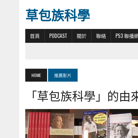
草包族科學
首頁
PODCAST
關於
聯絡
P53 聯播
HOME
推薦影片
「草包族科學」的由