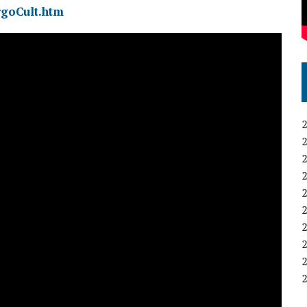
argoCult.htm