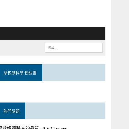
草包族科學 粉絲團
熱門話題
輕鬆解讀聲音的品質
- 3,624 views