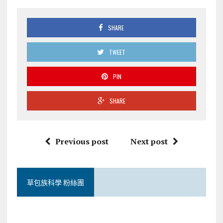
SHARE
TWEET
PIN
SHARE
Previous post
Next post
草包族科學 粉絲團